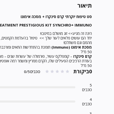
תיאור
סט טיפוח יוקרתי קרם סינקרו + מסכה אימונו
EATMENT PRESTIGIOUS KIT SYNCHROּ+ IMMUNO
הינה זה מגיע>> זוג מושלם במיטבו!
יחד הם עושים פלאים לעור שלך >> טיפול בהעלמת הקמטים, ט
מהמם וגם משתלם!
מסכת אימונו (Immuno)
תומכת בהתחדשות התאים ומורכבת מח
50 מ”ל
קרם סינקרו
– קומפלקס עשיר, פורמולה של עשרות שנים – מאזן
בעזרת הרכיבים הפעילים שלו, הקרם ממריץ ומשמר רמה אופטימ
50 מ”ל
0ביקורת
כוכבים0/5
5
כוכבים
4
כוכבים
3