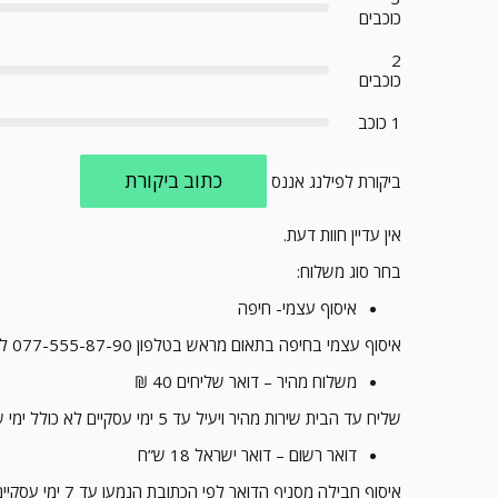
כוכבים
2
כוכבים
1 כוכב
כתוב ביקורת
ביקורת לפילנג אננס
אין עדיין חוות דעת.
בחר סוג משלוח:
איסוף עצמי- חיפה
איסוף עצמי בחיפה בתאום מראש בטלפון 077-555-87-90 לאחר הזמנה טלפונית, נציג מטעמנו יצור עמכם קשר בהקדם.
משלוח מהיר – דואר שליחים 40 ₪
שליח עד הבית שירות מהיר ויעיל עד 5 ימי עסקיים לא כולל ימי שישי- שבת
דואר רשום – דואר ישראל 18 ש”ח
איסוף חבילה מסניף הדואר לפי הכתובת הנמען עד 7 ימי עסקיים לא כולל שישי- שבת