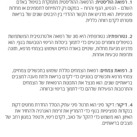
1. רפואה הוליסטית:
הרפואה ההוליסטית מתמקדת בטיפול באדם
השלם – הנפש, הגוף והרוח – במקום רק להתייחס לתסמינים או מחלות
ספציפיות. הוא מדגיש את הקשר ההדדי בין היבטים שונים של בריאות
ומטרתו לקדם רווחה כללית.
2. נטורופתיה:
נטורופתיה היא סוג של רפואה אלטרנטיבית המשתמשת
בטיפולים וחומרים טבעיים כדי לתמוך ביכולות הריפוי הטבועות בגוף. הוא
מדגיש מניעת מחלות, שינויים באורח החיים ושימוש בצמחי מרפא, תזונה
ותרופות טבעיות אחרות.
3. רפואת צמחים:
רפואת הצמחים כוללת שימוש בתכשירים צמחיים,
צמחי מרפא ותכשירים בוטניים כדי לקדם בריאות ולתת מענה למצבים
בריאותיים שונים. הוא מנצל את התכונות הרפואיות של הצמחים
והתרכובות הפעילות שלהם כדי לתמוך בריפוי וברווחה.
4. דיקור:
דיקור סיני הוא תרגול סיני עתיק הכולל החדרת מחטים דקות
בנקודות ספציפיות בגוף כדי להמריץ את זרימת האנרגיה ולהחזיר את
האיזון. הוא משמש כדי להקל על כאב, לקדם ריפוי, ולטפל במגוון רחב של
מצבים בריאותיים.