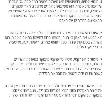
5. הומאופתיה:
הומאופתיה היא מערכת רפואה המבוססת על העיקרון
של “כמו מרפא כמו”. הוא משתמש בחומרים מדוללים מאוד שמקורם
בצמחים, מינרלים או בעלי חיים כדי לעורר את יכולות הריפוי העצמי של
הגוף. הומאופתיה מתמקדת בטיפול פרטני המבוסס על הסימפטומים
והמאפיינים החוקתיים של האדם.
6. איורוודה:
איורוודה היא מערכת מסורתית של רפואה שמקורה בהודו.
הוא מדגיש את האיזון בין הגוף, הנפש והרוח להשגת בריאות מיטבית. הוא
משתמש בטכניקות שונות, כולל רפואת צמחים, דיאטה, יוגה, מדיטציה
ותרגולי ניקוי רעלים.
7. טיפול כירופרקטי:
טיפול כירופרקטי מתמקד במערכת השרירים
והשלד, במיוחד בעמוד השדרה, כדי לקדם יישור נכון ולייעל את תפקוד
העצבים. הוא משתמש במניפולציות והתאמות ידניות כדי להקל על הכאב,
לשפר את הניידות ולשפר את הבריאות הכללית.
8. ריפוי אנרגטי:
ריפוי אנרגטי כולל תרגולים שונים שמטרתם לאזן ולתמרן
את זרימת האנרגיה בתוך הגוף. טכניקות כגון רייקי, מגע ריפוי וצ’י גונג
מתמקדות בשיקום חוסר איזון אנרגטי וקידום הרפיה, ריפוי ורווחה כללית.