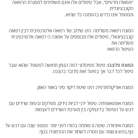
“פסאודו מדעיים”, אבל טיפולים אלו אינם משתייכים למסגרת הרפואה
הקונבציונלית.
והמטפל אינו נדרש בהסמכה כל שהיא..
המונח רפואה משלימה: הינו שילוב של רפואה אלטרנטיבית לבין רפואה
קונבנציונאלי, טיפולים אלו מבוססים על אמונה כי רפואה אלטרנטיבית
משלימה את
הטיפול הרפואי.
המונח פלצבו:
טיפול פסיכולוגי דמה הנותן תחושה למטופל שהוא עובר
טיפול לכל דבר אך בפועל זאת מדובר בהצגה.
המונח אוריקולותרפיה: הינו שיטת דיקור סיני באזור האוזן.
המונח אוסטאופתיה: טיפול ידני לביות גידים, מפרקים ובעיות שרירים עם
דגש על הטיפול בדינמיקה בין מערכת השרירים לעצמות.
המונח איורוודה: שיטה זו פותחה בהודו לפני יותר מ500 שנה עם דגש על
גוף,נפש ונשמה עם מטרה לשחזר את ההרמוניה בגוף.