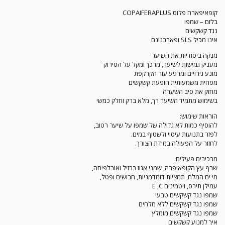
קופאיפארה פלוס COPAIFERAPLUS
בלזם – שמפו
נגד קשקשים
אינו מכיל SLS ופארבנינם
מנקה ביסודיות את השיער
מעניק גמישות לשיער, מרכך ומקל על הסירוק
מונע גירויים ומרגיע עור הקרקפת
מפחית משמעותית הופעת קשקשים
מחזק את סיב השערה
בשימוש מתמיד השיער רך, מלא ברק וחלק כמשי
הוראות שימוש:
להוסיף כמות לא גדולה של שמפו על שיער רטוב,
לפזר בתנועות עיסוי ולשטוף במים.
לחזור על הפעולה במידת הצורך.
מרכיבים פעילים:
שרף עץ הקופאיפרה, שמני אגוז ברזיל ואובלפיחה,
מי ים המלח, תמציות דומדמניות, חבושים ופטל,
עמילן תירס, ויטמינים E ,C
שמפו נגד קשקשים טבעי
שמפו נגד קשקשים ללא מלחים
שמפו נגד קשקשים מומלץ
איך למנוע קשקשים