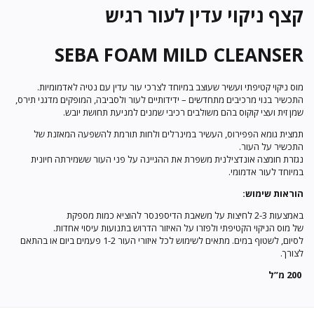
קצף ניקוי עדין לעור רגיש
SEBA FOAM MILD CLEANSER
מוס ניקוי קטיפתי ועשיר שעוצב במיוחד לצרכי עור עדין עם נטיה לאדמומיות.
התכשיר בנוי מרכיבים מתחדשים – ידידותיים לעור ולסביבה, המופקים מדגני תירס,
שמן זית ועצי קוקוס בהם משולבים רכיבי שמנים למניעת תחושת יובש.
תמצית גומא הפפירוס, העשיר במינרלים ולחות תורמת להשפעה המאזנת של
התכשיר על העור.
נגזרת חומצה אונדצילנית משפרת את ההגיינה על פני העור ששמירתה חיונית
במיוחד לעור אדמומי.
הוראות שימוש:
באמצעות 2-3 לחיצות על משאבת הדיספנסר להוציא כמות מספקת
של מוס הניקוי הקטיפתי ולפזרו על האיזור הדרוש בתנועות עיסוי אחדות.
לסיום, לשטוף במים. מתאים לשימוש לכל איזורי העור 1-2 פעמים ביום או בהתאם
לצורך.
200 מ”ל