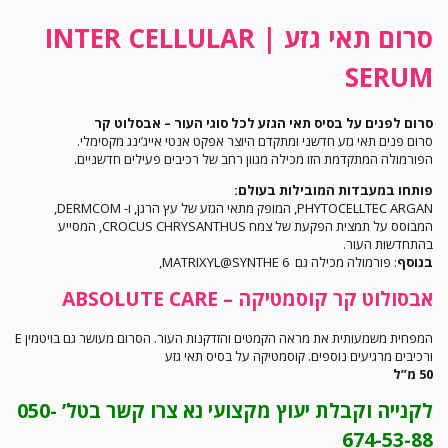
סרום תאי גזע | INTER CELLULAR
SERUM
סרום לפנים על בסיס תאי הגזע לכל סוגי העור – אבסלוט קר
סרום פנים תאי גזע חדשני ומתקדם היוצר אפקט אנטי אייג’ינג מקסימלי.
הפורמולה המתקדמת הזו מכילה מגוון רחב של רכיבים פעילים חדשניים.
פותחו במעבדות המובילות בעולם:
PHYTOCELLTEC ARGAN, המופק מתאי הגזע של עץ הרגן, ו- DERMCOM,
המבוסס על תמצית הפקעת של צמח CROCUS CHRYSANTHUS, המסייע
בהתחדשות העור.
בנוסף
: פורמולה מכילה גם MATRIXYL@SYNTHE 6,
אבסולוט קר קוסמטיקה – ABSOLUTE CARE
המפחית משמעותית את מראה הקמטים והזדקנות העור. הסרום מעושר גם בויטמין E
ורכיבים מרגיעים נוספים. קוסמטיקה על בסיס תאי גזע
50 מ”ל
לקנייה וקבלת יעוץ מקצועי נא צרו קשר בטל’ 050-
674-53-88