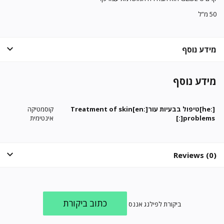
50 מ”ל
מידע נוסף
מידע נוסף
[:he]טיפול בבעיות עור[:en]Treatment of skin
קוסמטיקה
problems[:]
אינטימית
Reviews (0)
כתוב ביקורת
ביקורת לפילנג אננס