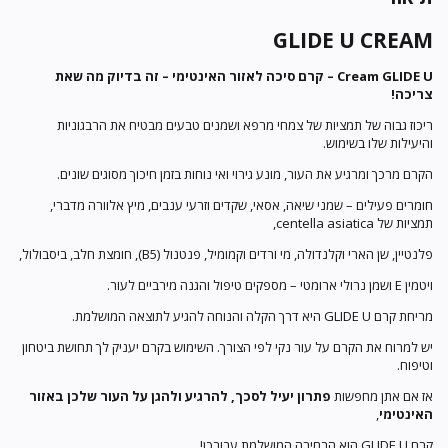
GLIDE U CREAM
GLIDE U
Cream
– קרם סיכה לאזור האינטימי – זה בדיוק מה שאת
צריכה!
ריכוז גבוה של תמציות של צמחי מרפא ושמנים טבעים מבטיח את הרבגוניות
והיעילות שלו בשימוש.
הקרם מרכך ומרגיע את העור, מונע גירוי ואי נוחות בזמן חיכוך מסוגים שונים.
חומרים פעילים – שמני שיאה, אסאי, שקדים וזרעי ענבים, מיץ אלוורה מדברי,
תמציות של centella asiatica,
פלנטיין, שן הארי וקלנדולה, מי ורדים וקמומיל, פנטנול (B5), חומצת חלב, ביסבולול,
ויטמין E ושמן נרולי ארומטי – מספקים טיפול והגנה מירביים לעור.
מריחת קרם GLIDE U היא דרך הקלה והנוחה להגיע לתוצאה המושלמת.
יש למרוח את הקרם על עור נקי לפי הצורך. השימוש בקרם יעניק לך תחושת ביטחון
וטיפוח.
אז אם אתן מחפשות
פתרון יעיל לסכך, להרגיע ולהגן על העור שלכן באזור
האינטימי
,
קרם GLIDE U הוא הבחירה המושלמת עבורכן!