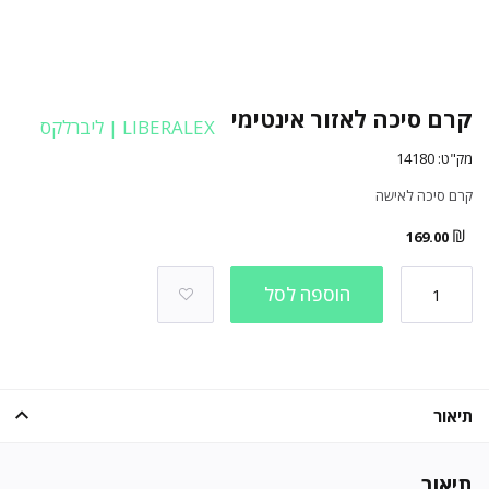
קרם סיכה לאזור אינטימי
LIBERALEX | ליברלקס
מק"ט:
14180
קרם סיכה לאישה
₪
169.00
הוספה לסל
תיאור
תיאור