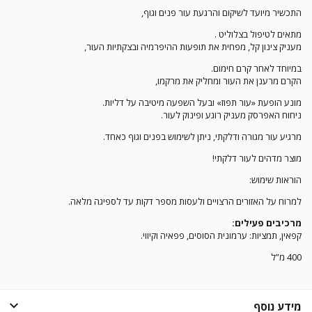
התכשיר מיועד לשיקום והרגעת עור פנים וגוף,
מתאים לטיפול בצלוליט .
מעניק צינון קל, מפחית את תופעות ההיפרמיה ובצקתיות העור,
במיוחד לאחר קרם חימום.
הקרם מרענן את העור ומחליק את מרקמו,
מונע הופעת «עור תפוז» ובעל השפעה מיטיבה על דליות.
ניחוח האפרסק מעניק רוגע ופינוק לעור.
מרגיע עור מגורה ודלקתי, ניתן לשימוש בפנים וגוף כאחד.
מוצר מדהים לעור דלקתי!
הוראות שימוש:
למרוח על האזורים הרצויים ולעסות מספר דקות עד לספיגה מלאה.
מרכיבים פעילים:
קפאין, תמציות: ערמונית הסוסים, פפאיה וקיווי.
400 מ”ל
מידע נוסף