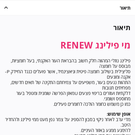
תיאור
תיאור
מי פילינג RENEW
פילינג נוזלי המהווה חלק חשוב בהבראת העור האקנתי, בעל חומציות,
מבוסס על חומצה
סליצילית בשילוב חומצה פיטית וניאצינמיד, אשר פועלים כנגד החיידק P-
אקנה ומונעים
התהוות נגעים בעור, משפיעים על צמיחתם התקינה של תאים חדשים,
מפחיתים תגובות
דלקתיות ועוזרים בריפוי פצעים Uמאזן הפרשה שומנית ומטפל בעור
מחוספס ושומני.
כמו כן משמש כחומר הולכה לחומרים פעילים.
אופן שימוש:
מדי ערב לאחר ניקוי בסבון להספיג על צמר גפן מעט ממי פילינג ולהחדיר
היטב.
להימנע ממגע באזור העיניים.