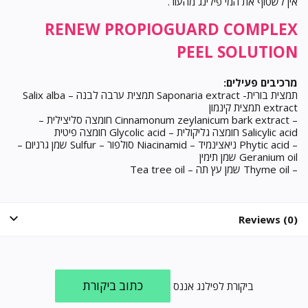
אין לשטוף את המי פילינג מהעור.
RENEW PROPIOGUARD COMPLEX
PEEL SOLUTION
מרכיבים פעילים:
תמצית בורית- Saponaria extract תמצית ערבה לבנה – Salix alba
extract תמצית קינמון
– Cinnamonum zeylanicum bark extract חומצה סליצילית –
Salicylic acid חומצה גליקולית – Glycolic acid חומצה פיטית
– Phytic acid ניאצינמיד – Niacinamid סולפור – Sulfur שמן גרניום –
Geranium oil שמן תימין
– Thyme oil שמן עץ תה – Tea tree oil
Reviews (0)
כתוב ביקורת
ביקורת לפילנג אננס