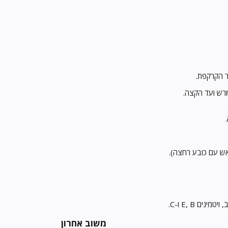
רש ועד הקצה.
ם E, B ו-C.
משוב אחרון