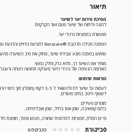
תיאור
מסיכת פירות יער לשיער
להזנה וליחוח של שיער פגום ועור הקרקפת
מועשרת בתמציות גרגירי יער.
המסכה מכילה תרכובת ®Beracare למניעת גירויים והרגעת עור הקרקפת.
שימוש במסכה מונע שבירת שיער, מחזק את סיב השיערה מהשו
מותיר את השיער רך, מלא ברק וחלק כמשי.
הארומה הנעימה של גרגירי היער מעניקה תחושה נינוחה ורעננה.
הוראות שימוש:
לעסות על שיער לח ולהשאיר ל 3-5 דקות (מומלץ תוך כיסוי הראש עם כובע רחצה).
לשטוף היטב במים פושרים.
חומרים פעילים:
בלזם קופאיבה, שמן אגוז ברזיל, שמן אובליפיחה,
מי ים המלח, תמציות: דמדמנית שחורה, חבוש ופטל, חומצת חלב, ויטמיני
0ביקורת
כוכבים0/5