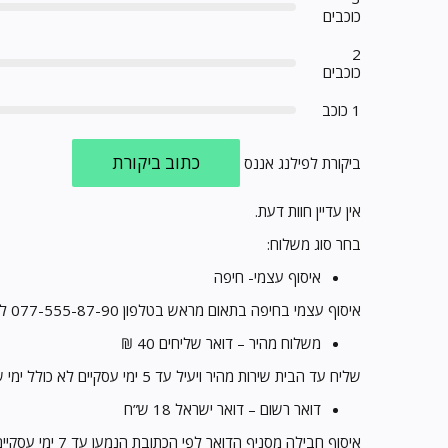
כוכבים
2
כוכבים
1 כוכב
כתוב ביקורת
ביקורת לפילנג אננס
אין עדיין חוות דעת.
בחר סוג משלוח:
איסוף עצמי- חיפה
איסוף עצמי בחיפה בתאום מראש בטלפון 077-555-87-90 לאחר הזמנה טלפונית, נציג מטעמנו יצור עמכם קשר בהקדם.
משלוח מהיר – דואר שליחים 40 ₪
שליח עד הבית שירות מהיר ויעיל עד 5 ימי עסקיים לא כולל ימי שישי- שבת
דואר רשום – דואר ישראל 18 ש”ח
איסוף חבילה מסניף הדואר לפי הכתובת הנמען עד 7 ימי עסקיים לא כולל שישי- שבת