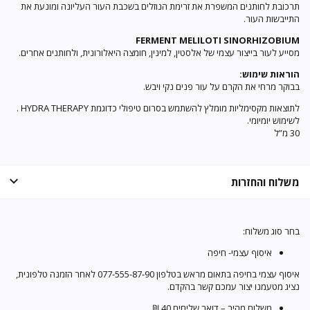
תרכובת לחותנים המשפרת את זרימת הנוזלים בשכבת העור העליונה ומונעת את
התייבשות העור.
FERMENT MELILOTI SINORHIZOBIUM
מסייע לעור בייצור עצמי של אלסטין, למינין, חומצה היאלורונית, ולחותנים אחרים.
הוראות שימוש:
בבוקר מרחי את הקרם על עור פנים נקי ויבש.
לתוצאות מקסימליות מומלץ להשתמש בסרום טיפולי כדוגמת HYDRA THERAPY .
לשימוש יומיומי.
30 מ”ל
משלוח והחזרות
בחר סוג משלוח:
איסוף עצמי- חיפה
איסוף עצמי בחיפה בתאום מראש בטלפון 077-555-87-90 לאחר הזמנה טלפונית,
נציג מטעמנו יצור עמכם קשר בהקדם.
משלוח מהיר – דואר שליחים 40 ₪