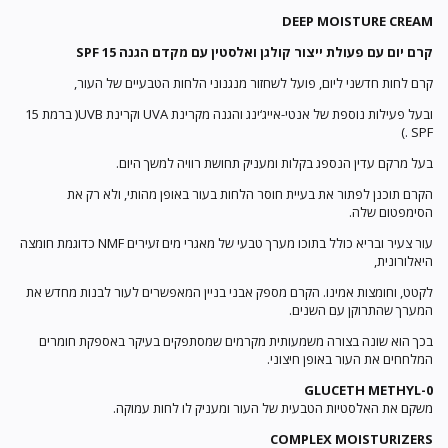
DEEP MOISTURE CREAM
קרם יום עם פעולת ייצור קולגן ואלסטין עם מקדם הגנה SPF 15
קרם לחות חדשני ליום, פועל לשחזור מנגנוני הלחות הטבעיים של העור,
ובעל פעילות נוספת של אנטי-אייג‘ינג והגנה מקרינת UVA וקרינת UVB( ברמת 15
SPF .)
בעל מרקם עדין הנספג בקלות ומעניק תחושת רוויה למשך היום.
הקרם תוכנן לפתור את בעיית חוסר הלחות בעור באופן מהותי, ולא רק את
הסימפטום שלה.
עור צעיר ובריא כולל בתוכו מערך טבעי של מאגרי מים זעירים NMF כדוגמת חומצה
היאלורונית,
לקטט, וחומצות אמינו. הקרם מספק אבני בניין המאפשרים לעור לבנות מחדש את
המערך שהתרוקן עם השנים.
בכך הוא שונה בצורה משמעותית מקרמים שמסתפקים בעיקר באספקת חומרים
המלחחים את העור באופן חיצוני.
0-GLUCETH METHYL
משקם את האלסטיות הטבעית של העור ומעניק לו לחות עמוקה.
COMPLEX MOISTURIZERS