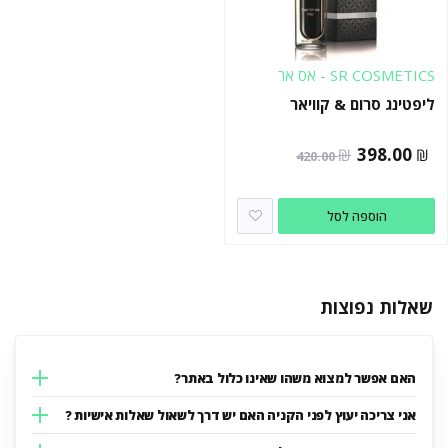
SR COSMETICS - אס אר
קוסמטיקס
ליפטינג סרום & קוויאר
המחיר
המחיר
398.00
₪
₪
420.00
הנוכחי
המקורי
היה:
הוא:
הוספה לסל
420.00 ₪.
398.00 ₪.
שאלות נפוצות
האם אפשר למצוא משהו שאינו כלול באתר?
אני צריכה יעוץ לפני הקניה האם יש דרך לשאול שאלות אישיות ?