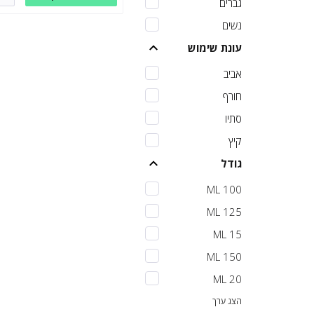
גברים
נשים
עונת שימוש
אביב
חורף
סתיו
קיץ
גודל
100 ML
125 ML
15 ML
150 ML
20 ML
הצג ערך