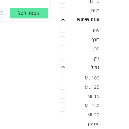
גברים
נשים
הוספה לסל
עונת שימוש
אביב
חורף
סתיו
קיץ
גודל
100 ML
125 ML
15 ML
150 ML
20 ML
הצג ערך