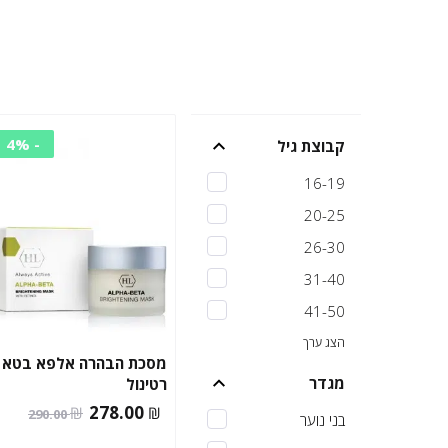
- 4%
קבוצת גיל
16-19
20-25
26-30
31-40
41-50
הצג ערך
מסכת הבהרה אלפא בטא
מגדר
רטינול
המחיר
המחיר
278.00
₪
₪
290.00
בני נוער
הנוכחי
המקורי