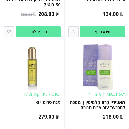
50 בוטיק
המחיר
המחיר
208.00
124.00
₪
₪
₪
228.00
הנוכחי
המקורי
היה:
הוא:
מידע נוסף
הוספה לסל
228.00 ₪.
208.00 ₪.
MAGIRAY | מאג'יריי
GIGI - ג'יג'י קוסמטיקה
מאג’יריי קרם קלמיפין | מסכה
מגה סרום G4
להרגעת עור פנים מגורה
279.00
218.00
₪
₪