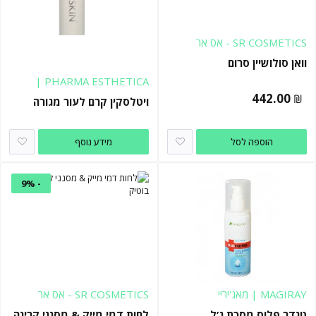
SR COSMETICS - אס אר
קוסמטיקס
וואן סולושיין סרום
PHARMA ESTHETICA |
פארמה אסתטיקה
442.00
₪
ויטלסקין קרם לעור מגורה
הוספה לסל
מידע נוסף
- 9%
MAGIRAY | מאג'יריי
SR COSMETICS - אס אר
קוסמטיקס
טנדר פלוס מסכת ג’ל
לחות דמי מייק & מסנני קרינה